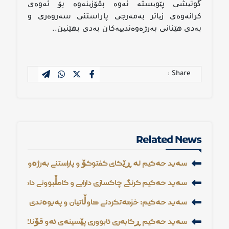
گوتیشی پێویستە ئەوە بقۆزینەوە بۆ ئەوەی
كرانەوەی زیاتر بەمەرجی پاراستنی سەروەری و
بەدی هێنانی بەرژەوەندییەكان بەدی بهێنین..
Share :
Related News
سەید حەكیم لە ڕێگای گفتوگۆ و پاراستنی بەرژەوەندی 
سەید حەكیم گرنگی چاكسازی دارایی و كامڵبوونی دامودەزگا 
سەید حەكیم: خزمەتكردنی هاوڵاتیان و پەیوەندی كردنی ڕا
سەید حەكیم ڕكابەری ئابووری پێشینەی ئەو قۆناغەیە و ن