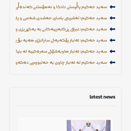
سەید حەكیم پاڵپشتی دادگا و نەهێشتنی گەندەڵی دوور لە ئی
سەید حەكیم: تەشریعی یاسای حەشدی شەعبی و پاراستنی مافەك
سەید حەكیم: عیراق ڕكابەرییەكانی بە یەكڕیزی و چاكساز
سەید حەكیم: ئەنبار پێگەیەكی ستراتیژی هەیە بۆ پاڵپشتی ئا
سەید حەكیم: ئەنبار هاوبەشێكی سەرەكییە لە بنیاتنانی ئابوور
سەید حەكیم لە ئەنبار چاوی بە حەلبووسی دەكەوێت و باس
latest news