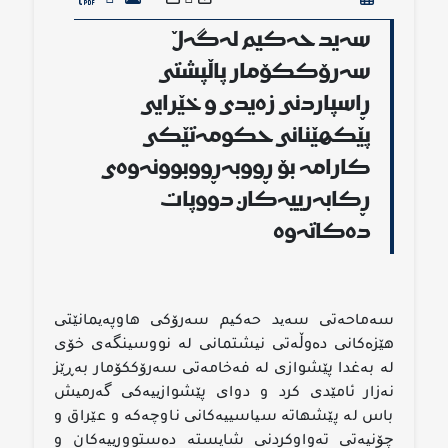
سەید حەكیم لەگەڵ
سەرۆككۆمار پاڵپشتی
ڕاسپاردنی زەیدی و خێرایی
پێكهێنانی حكومەتێكی
كارامە بۆ ڕووبەڕووبوونەوەی
ڕكابەرییەكان دووپات
دەكاتەوە
سەماحەتی سەید حەكیم سەرۆكی هاوپەیمانێتی
هێزەكانی دەوڵەتی نیشتمانی لە نووسینگەی خۆی
لە بەغدا پێشوازی لە فەخامەتی سەرۆككۆمار بەڕێز
نەزار ئامێدی كرد و دوای پێشوازییەكی گەرمیش
باس لە پێشهاتە سیاسییەكانی ناوچەكە و عێراق و
چۆنیەتی تەواوكردنی شایستە دەستوورییەكان و