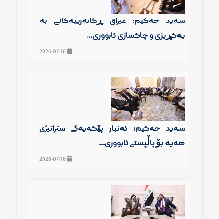
سەید حەكیم: عیراق ڕكابەرییەكانی بە
یەكڕیزی و چاكسازی ئابووری...
2026-07-16
سەید حەكیم: ئەنبار پێگەیەكی ستراتیژی
هەیە بۆ پاڵپشتی ئابووری...
2026-07-16