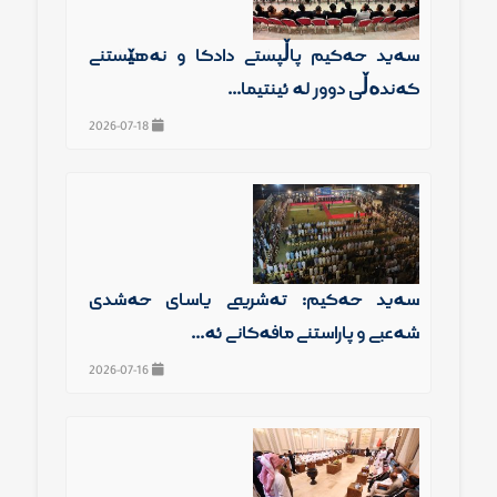
سەید حەكیم پاڵپشتی دادگا و نەهێشتنی
گەندەڵی دوور لە ئینتیما...
2026-07-18
سەید حەكیم: تەشریعی یاسای حەشدی
شەعبی و پاراستنی مافەكانی ئە...
2026-07-16