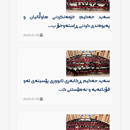
سەید حەكیم: خزمەتكردنی هاوڵاتیان و
پەیوەندی كردنی ڕاستەوخۆ ب...
2026-07-18
سەید حەكیم ڕكابەری ئابووری پێشینەی ئەو
قۆناغەیە و نەهێشتنی گ...
2026-07-18