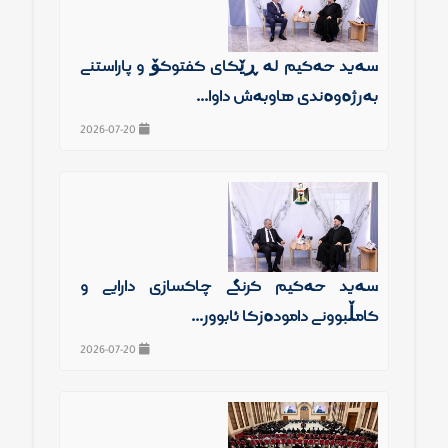
سەید حەكیم لە ڕێگای گفتوگۆ و پاراستنی
بەرژەوەندی هاوبەش داوا...
2026-07-20
سەید حەكیم گرنگی چاكسازی دارایی و
كامڵبوونی دامودەزگا ئابوور...
2026-07-20