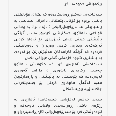
پێكهێنانی حكومەت كرا.
سەماحەتی حەكیم ڕوونیكردەوە كە عێراق قۆناغێكی
باشی بڕیوە بۆ كۆتایی پێهێنانی داخرانی سیاسی بە
راسپاردنی سەرۆكوەزیرانێكی تازە بۆ ئیدارەدانی
قۆناغی داهاتوو، جەختیشی كردەوەلەسەر گرنگی
پاڵپشتی كردنی عەلی ئەلزەیدی بۆ تەواو كردنی
ئەركەكەی ودیاریی كردنی وەزیران و دووپاتیشی
كردەوە كە گرنگە كارامەكان هەڵبژێردرێن بۆ ئەوەی
بە باشترین شێوە خزمەتی گەلی عێراقی بكەن.
سەماحەتی ئاماژەی كرد كە حكومەتی داهاتوو
چەندین ڕكابەری ئابووری و دارایی گەورەی
لەبەردەمە كە پێویستی بە پاڵپشتی و پارەداركردن
هەیە لەگەڵ هاوكاری كردنی بۆ جێبەجێكردنی
چاكسازییە پێویستەكان.
سەید حەكیم لەكۆتایی قسەكانیدا ئاماژەی بە
ڕێژەی باشی ڕەزامەندی ولاتانی ناوچەكە و
نێودەوڵەتی كرد بۆ سەرۆكوەزیرانی تازە ڕاسپێردراو و