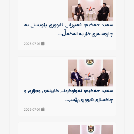
سەید حەكیم: قەیڕانی ئابووری پێویستی بە
چارەسەری خێرایە لەگەڵ...
2026-07-01
سەید حەكیم: تەواوكردنی كابینەی وەزاری و
چاكسازی ئابووری پێشی...
2026-07-01