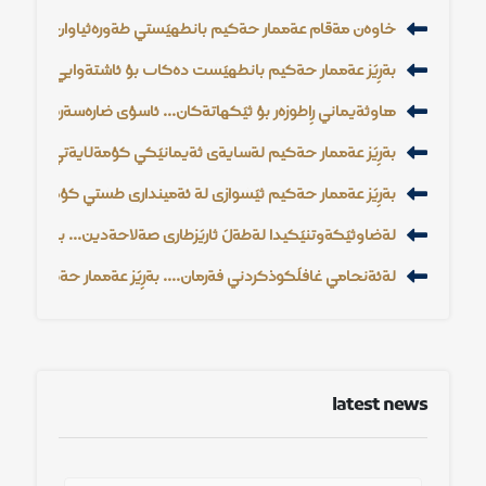
خاوةن مةقام عةممار حةكيم بانطهيَشتي طةورةثياوان و ثياوماق
بةرِيَز عةممار حةكيم بانطهيَشت دةكات بؤ ئاشتةوايي حةقيقي ن
هاوثةيماني رِاطوزةر بؤ ثيَكهاتةكان... ئاسؤي ضارةسةرة بؤ قةيران
بةرِيَز عةممار حةكيم لةسايةي ثةيمانيَكي كؤمةلآيةتي نويَدا ج
بةرِيَز عةممار حةكيم ثيَشوازي لة ئةمينداري طشتي كؤمةلَطةي
لةضاوثيَكةوتنيَكيدا لةطةلَ ثاريَزطاري صةلاحةدين... بةريَز 
لةئةنجامي غافلَكوذكردني فةرمان.... بةرِيَز عةممار حةكيم ضا
latest news