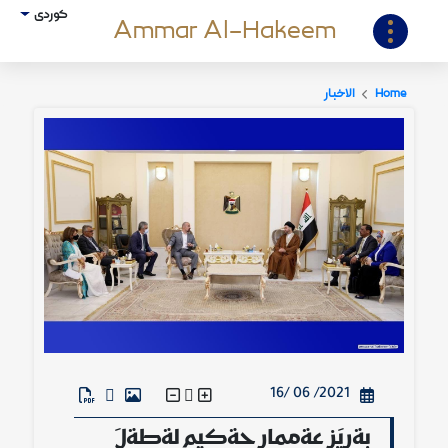
کوردی
Ammar Al-Hakeem
Home
الاخبار
2021/ 06 /16
بةرِيَز عةممار حةكيم لةطةلَ