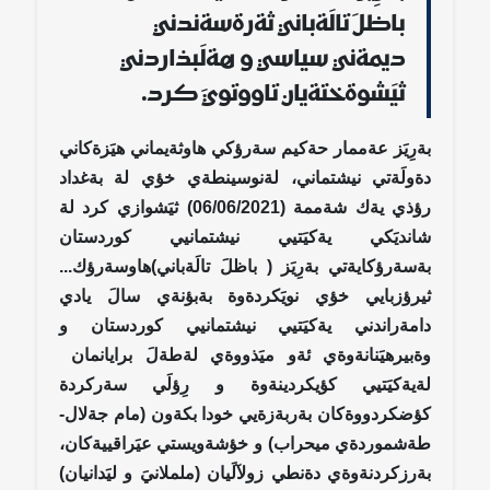
باظلَ تالَةباني ثةرةسةندني
ديمةني سياسي و هةلَبذاردني
ثيَشوةختةيان تاووتويَ كرد.
بةرِيَز عةممار حةكيم سةرؤكي هاوثةيماني هيَزةكاني
دةولَةتي نيشتماني، لةنوسينطةي خؤي لة بةغداد
رؤذي يةك شةممة (06/06/2021) ثيَشوازي كرد لة
شانديَكي يةكيَتيي نيشتمانيي كوردستان
بةسةرؤكايةتي بةرِيَز ( باظلَ تالَةباني)هاوسةرؤك...
ثيرؤزبايي خؤي نويَكردةوة بةبؤنةي سالَ يادي
دامةراندني يةكيَتيي نيشتمانيي كوردستان و
وةبيرهيَنانةوةي ئةو ميَذووةي لةطةلَ برايانمان
لةيةكيَتيي كؤيكردينةوة و رِؤلَي سةركردة
كؤضكردووةكان بةربةزةيي خودا بكةون (مام جةلال-
طةشموردةي ميحراب) و خؤشةويستي عيَراقييةكان،
بةرزكردنةوةي دةنطي زولآلَيان (ململانيَ و ليَدانيان)