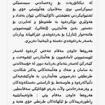
لة ديكتاتؤريةت بؤ رِةخساندني سيستميَكي
ديموكراسي نويَ. مةقاميان هةلَويَستي خؤي بؤ
ثشتيوانيكردني نةهيَشتني ناكؤكييةكاني نيَوان بةغداد و
هةوليَري نويَكردةوة بة طفتوطؤ و ثةنابردن بؤ
دةستور بةبيَ هةلَبذيَريي (إنتقائي)، ثيَويستبووني
هاتنةخوار (تنازل) بؤ بةرذةوةندي عيَراقييانة وبازدان
بةسةر بةرذةوةندي دةستة و تايبةتيدا دةربرِي.
هةروةها خاوةن مةقام جةختي كردةوة لةسةر
ثيَويستبووني ئامادةبوون بؤ هةلَبذاردني ثيَشوةخت و
كيَبةركيَ لةسةر بنةماي بةرنامة دوور لة خؤسةثاندني
بة سامان و ضةك و هةلَمةتةكاني يةكتر شكاندن،
طرنطيَتي دةرضووني هةلَبذاردن بة هاوكيَشةيةكي
دلَنياكةرةوة و هاوسةنط بؤ ثاراستني دةستكةوتةكان
و وةرضةرخاندني ولآت بةرةو قؤناغيَكي سةقامطير.
هةروةها خاوةن مةقام وتي : هاوثةيمانيَتيية
رِاطوزةرييةكان بؤ ثيَكهاتةكان طرنطي خؤي هةية و