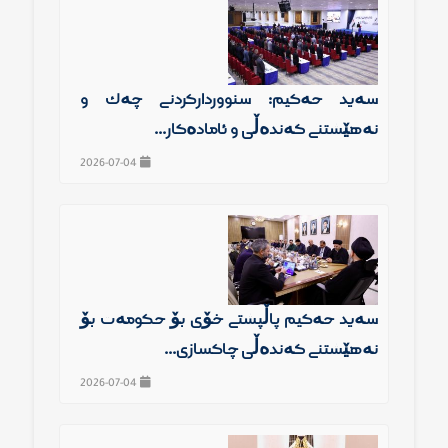
سەید حەكیم: سنوورداركردنی چەك و
نەهێشتنی گەندەڵی و ئامادەكار...
2026-07-04
سەید حەكیم پاڵپشتی خۆی بۆ حكومەت بۆ
نەهێشتنی گەندەڵی چاكسازی...
2026-07-04