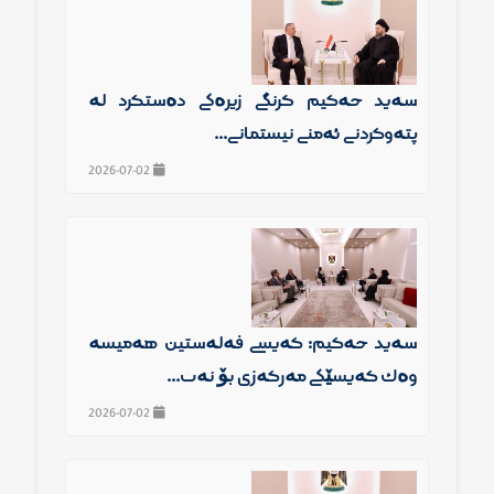
سەید حەكیم گرنگی زیرەكی دەستكرد لە
پتەوكردنی ئەمنی نیشتمانی...
2026-07-02
سەید حەكیم: كەیسی فەلەستین هەمیشە
وەك كەیسێكی مەركەزی بۆ نەت...
2026-07-02