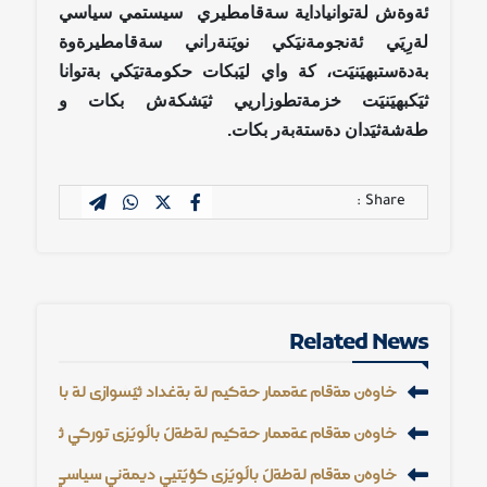
ئةوةش لةتوانياداية سةقامطيري سيستمي سياسي
لةرِيَي ئةنجومةنيَكي نويَنةراني سةقامطيرةوة
بةدةستبهيَنيَت، كة واي ليَبكات حكومةتيَكي بةتوانا
ثيَكبهيَنيَت خزمةتطوزاريي ثيَشكةش بكات و
طةشةثيَدان دةستةبةر بكات.
Share :
Related News
خاوةن مةقام عةممار حةكيم لة بةغداد ثيَشوازي لة بالَويَزي سو
خاوةن مةقام عةممار حةكيم لةطةلَ بالَويَزي توركي ثةيوةنديية
خاوةن مةقام لةطةلَ بالَويَزي كؤيَتيي ديمةني سياسي و ثةيوةند