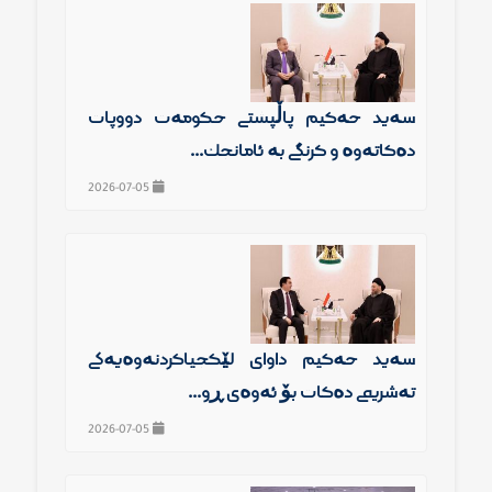
سەید حەكیم پاڵپشتی حكومەت دووپات
دەكاتەوە و گرنگی بە ئامانجك...
2026-07-05
سەید حەكیم داوای لێكجیاكردنەوەیەكی
تەشریعی دەكات بۆ ئەوەی ڕو...
2026-07-05