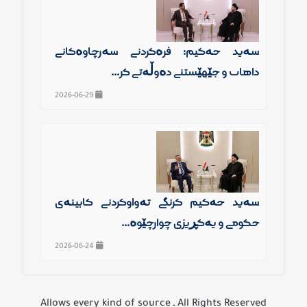
سەید حەكیم: فرەكردنی سەرچاوەكانی
داهات و جێهێشتنی دەوڵەتی كر...
2026-06-29
سەید حەكیم گرنگی تەواوكردنی كابینەی
حكومی و یەكڕیزی چوارچێوە...
2026-06-24
All Rights Reserved ـ Allows every kind of source