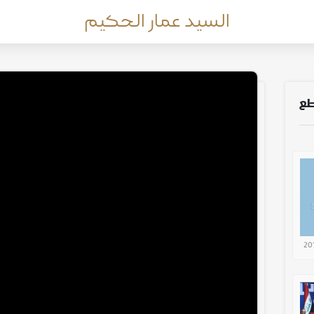
السيد عمار الحكيم
طع
20