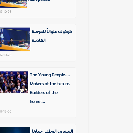
17-10-26
كركوك عنواناً للمرحلة
القادمة
17-10-26
The Young People....
Makers of the future,
Builders of the
homel...
17-12-06
المشروع الوطني خيارنا