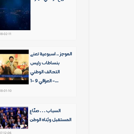
18-02-11
الموجز .. اسبوعية تعنى
بنشاطات رئيس
التحالف الوطني
العراقي 9 -1 -...
18-01-10
الشباب . . . صنّاع
المستقبل وبُناة الوطن
17-12-06