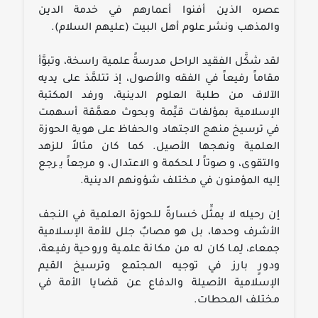
عصره الذين أفنوا أعمارهم في خدمة الدين
والمذهب ونشر علوم أهل البيت (عليهم السلام).
لقد شكَّل الفقيد الراحل مدرسةً علمية راسخة، وتبوَّأ
مقاماً رفيعاً في الفقه والأصول، إذ تتلمَّذ على يديه
الآلاف من طلبة العلوم الدينية، ورفد المكتبة
الإسلامية بمؤلفات قيِّمة وبحوث معمَّقة أسهمت
في ترسيخ منهج الاجتهاد والحفاظ على هوية الحوزة
العلمية ونهجها الأصيل. كما كان مثالاً للزهد
والتقوى، وصوتاً للحكمة والاعتدال، ومرجعاً يرجع
إليه المؤمنون في مختلف شؤونهم الدينية.
إن رحيله لا يمثِّل خسارةً للحوزة العلمية في النجف
الأشرف وحدها، بل هو مصابٌ جلل للأمة الإسلامية
جمعاء، لِما كان له من مكانة علمية وروحية رفيعة،
ودورٍ بارز في توجيه المجتمع وترسيخ القيم
الإسلامية الأصيلة والدفاع عن قضايا الأمة في
مختلف المحطات.