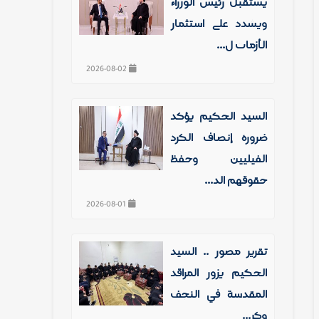
يستقبل رئيس الوزراء
ويشدد على استثمار
الأزمات ل...
2026-08-02
السيد الحكيم يؤكد
ضرورة إنصاف الكرد
الفيليين وحفظ
حقوقهم الد...
2026-08-01
تقرير مصور .. السيد
الحكيم يزور المراقد
المقدسة في النجف
وكر...