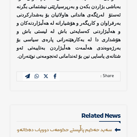
بەباشی بژاردن بكەن و بەرپرسیارێتی نیشتمانی بگرنە
ئەستۆ لەرێگەی هاندانی هاولاتیان بۆ بەشداركردنی
بەرفراوان و كاریگەر و هۆشیارانە لە هەڵبژاردنەكان و
و هەڵبژاردنی كەسایەتی باش لە لیستی باش و
هۆشداری دا لە بەكارهێنەرانی پارەی سیاسی بۆ
بەرژەوەندی هەڵمەت هەڵبژاردن بەتایبەتی ئەو
شتانەی یاسایی نین بۆ ئەندامانی ئەنجومەنی نوێنەران.
Share :
Related News
سەید حەكیم پاڵپشتی حكومەت دووپات دەكاتەوە و گرنگی