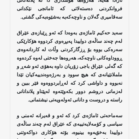
ئارادا هەیە، هەروەها هۆشداری دا لە پلانەكانی
فروانكردنی دەستەلاتی كە ئامانجی نێكدانی
سەقامیری گەلان و ناوچەكەیە بەشێوەیەكی گشتی.
سەید حەكیم ئاماژەی بەوەدا کە ئەو ڕێبازەی عێراق
لەم چەند ساڵەی دواییدا پەیڕەوی کردووە هۆکارێکی
سەرەکی بووە بۆ ڕزگارکردنی وڵات لە کاردانەوەی
ڕووداوەکانی ناوچەکە، هەروەها جەختی لەوە کردەوە
کە گەلی عێراق باجی زۆریان داوە بەهۆی ئەو شەڕ و
ململانێیانەی کە هیچ سوود و بەرژەوەندییەکیان تێدا
نەبووە و داواشی کرد کە لەڕابردووەوە فێر ببین و
لەزمانی دروشم دوور بکەوێتەوە لەپێناو پلاندانانی
راستە و دروست و دانانی ئەولەویەتی نیشتمانی.
سەماحەتی ئاماژەی کرد كە ئەو و قەیرانە ئەمنی و
سیاسی و کۆمەلایەتییەی کە عێراق لەم چەند ساڵەی
دواییدا بەخۆیەوە بینیوە، بۆتە هۆكاری دواکەوتنی