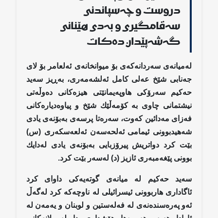
دروست و چەسپاندنی
سەقامگیری و بەدی هێنانی
گەشەپێدان دەكات
لەمیانەی سەردانەكەی بۆ میوانخانەی ئەلعامر بۆ لای
جەنابی شێخ عەلی كامل ئەلشەمەری، بەڕیز سەید
حەكیم سەرۆكی هاوپەیمانێتی هیزەكانی دەوڵەتی
نیشتمانی چاوی بە كۆمەڵێك شێخ و پیاوەدیارەكانی
فەزای مەدائین كەوت، سەرەتا پرسەی بەبۆنەی یادی
شەهیدبوونی ئیمامی ئەلحەسەن ئەلعەسكەری (س)
بێت كرد دواتریش پیرۆزبایی بەبۆنەی یادی لەدایك
بوونی پێغەمبەری ئازیز (د) لەسەر بێت كرد.
سەید حەكیم لە میانەی گوتەیەكی داوای كرد
ئاگاداری هاربوونی ئیسرائیلی لە ناوچەكە كرد لەگەڵ
ئەو پەرەسندەنەی لە فەلەستین و لوبنان و یەمەن لە