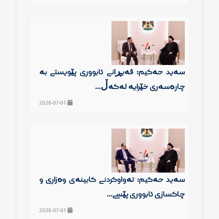
سەید حەكیم: قەیڕانی ئابووری پێویستی بە
چارەسەری خێرایە لەگەڵ...
2026-07-01
سەید حەكیم: تەواوكردنی كابینەی وەزاری و
چاكسازی ئابووری پێشی...
2026-07-01