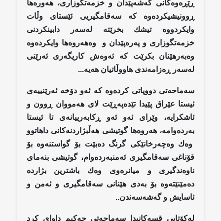
ڕێڕەوەکانی گەشەپێدان و خزمەتگوزاری، هەورەها
ڕوونیشیکردەوە کە سەقامگیریی ئێستای وڵات
وایکردووە تیشك بخرێتە لەسەر دابینکردنی
خزمەتگوزاری و پەرەپێدان و وەهەروەها وایكردەوە
وەبەرهێنان بکرێت کە ئەوەش کاریگەری ئەرێنی
لەسەر ڕەزامەندی هاووڵاتیان هەیە...
سەماحەتی دووپاتی كردەوە كە ئەو دۆخە ئەرێنییەی
ئیستا عێراق پێیدا تێدەپەڕێت لای هەمووان ڕوون و
ئاشكرایە، وێرای ئەو ئەو ڕكابەرییانەی تا ئیستا
بەردەوامە، هەروەها گوتیشی هەڵبژاردنەكانی داهاتوو
وەك وەچەرخانێكی گرنگ دەبێت بۆ گواستنەوە بۆ
قۆناغی سەقامگیری ئەمنبەردەوام، گوتیشی بنەمای
ناوەندگیری و میانرەوی وەك باشترین بژاردە
دەمێنێتەوە بۆ بەدی هێنانی سەقامگیری و ئەمن و
ئاسایش و گەشەسەندن..
لەكۆتایی قسەكانیدا سەماحەتی حەكیم داوای كرد