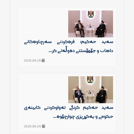
سەید حەكیم: فرەكردنی سەرچاوەكانی
داهات و جێهێشتنی دەوڵەتی كر...
2026-06-29
سەید حەكیم گرنگی تەواوكردنی كابینەی
حكومی و یەكڕیزی چوارچێوە...
2026-06-24