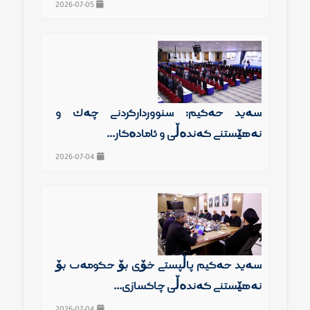
2026-07-05
سەید حەكیم: سنوورداركردنی چەك و
نەهێشتنی گەندەڵی و ئامادەكار...
2026-07-04
سەید حەكیم پاڵپشتی خۆی بۆ حكومەت بۆ
نەهێشتنی گەندەڵی چاكسازی...
2026-07-04