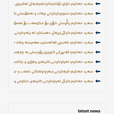
سەید حەكیم داوای لێكجیاكردنەوەیەكی تەشریعی دەكات بۆ
سەید حەكیم: سنوورداركردنی چەك و نەهێشتنی گەندەڵی و ئا
سەید حەكیم پاڵپشتی خۆی بۆ حكومەت بۆ نەهێشتنی گەند
سەید حەكیم گرنگی زیرەكی دەستكرد لە پتەوكردنی ئەمنی نی
سەید حەكیم: كەیسی فەلەستین هەمیشە وەك كەیسێكی مەر
سەید حەكیم: قەیڕانی ئابووری پێویستی بە چارەسەری خێرای
سەید حەكیم: تەواوكردنی كابینەی وەزاری و چاكسازی ئابوو
سەید حەكیم: فرەكردنی سەرچاوەكانی داهات و جێهێشتنی د
سەید حەكیم گرنگی تەواوكردنی كابینەی حكومی و یەكڕیز
latest news