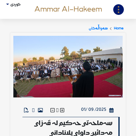
کوردی
Ammar Al-Hakeem
Home
هەواڵەكان
2025/ 09 /01
سەماحەتی حەكیم لە قەزای
مەدائین داوای پلانادانی