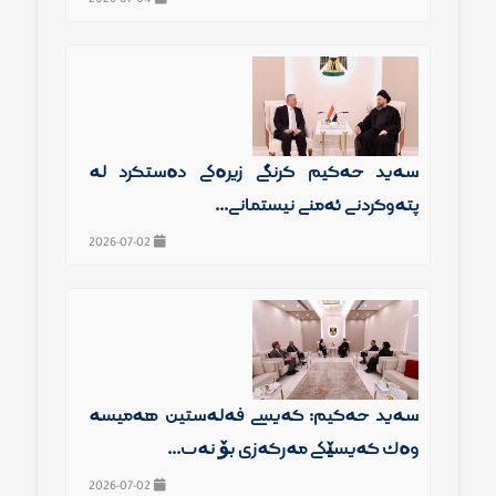
سەید حەكیم گرنگی زیرەكی دەستكرد لە
پتەوكردنی ئەمنی نیشتمانی...
2026-07-02
سەید حەكیم: كەیسی فەلەستین هەمیشە
وەك كەیسێكی مەركەزی بۆ نەت...
2026-07-02